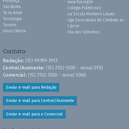
Presença
www.fua.org.br
São Bento
Colégio Politécnico
Tá na Rede
Lar Escola Monteiro Lobato
Tecnologia
Liga Sorocabana de Combate ao
Turismo
Câncer
Uniso Ciência
Vila dos Velhinhos
Contato
Redação:
(15) 99789-3913
Central/Assinante:
(15) 2102-5100 - ramal 5110
Comercial:
(15) 2102-5100 - ramal 5060
Enviar e-mail para Redação
Enviar e-mail para Central/Assinante
Enviar e-mail para o Comercial