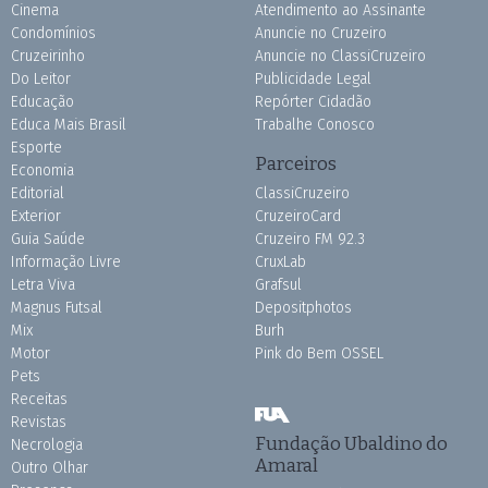
Cinema
Atendimento ao Assinante
Condomínios
Anuncie no Cruzeiro
Cruzeirinho
Anuncie no ClassiCruzeiro
Do Leitor
Publicidade Legal
Educação
Repórter Cidadão
Educa Mais Brasil
Trabalhe Conosco
Esporte
Parceiros
Economia
Editorial
ClassiCruzeiro
Exterior
CruzeiroCard
Guia Saúde
Cruzeiro FM 92.3
Informação Livre
CruxLab
Letra Viva
Grafsul
Magnus Futsal
Depositphotos
Mix
Burh
Motor
Pink do Bem OSSEL
Pets
Receitas
Revistas
Fundação Ubaldino do
Necrologia
Amaral
Outro Olhar