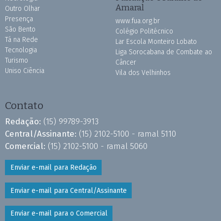
Amaral
Outro Olhar
Presença
www.fua.org.br
São Bento
Colégio Politécnico
Tá na Rede
Lar Escola Monteiro Lobato
Tecnologia
Liga Sorocabana de Combate ao
Turismo
Câncer
Uniso Ciência
Vila dos Velhinhos
Contato
Redação:
(15) 99789-3913
Central/Assinante:
(15) 2102-5100 - ramal 5110
Comercial:
(15) 2102-5100 - ramal 5060
Enviar e-mail para Redação
Enviar e-mail para Central/Assinante
Enviar e-mail para o Comercial