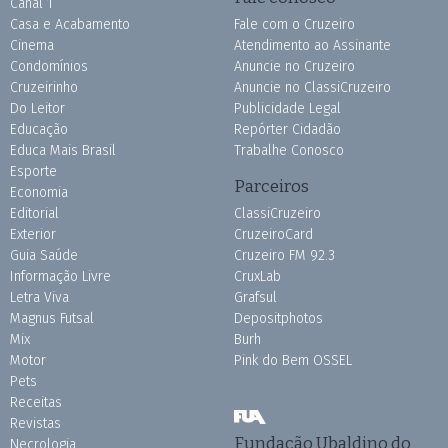
Canal 1
Casa e Acabamento
Fale com o Cruzeiro
Cinema
Atendimento ao Assinante
Condomínios
Anuncie no Cruzeiro
Cruzeirinho
Anuncie no ClassiCruzeiro
Do Leitor
Publicidade Legal
Educação
Repórter Cidadão
Educa Mais Brasil
Trabalhe Conosco
Esporte
Parceiros
Economia
Editorial
ClassiCruzeiro
Exterior
CruzeiroCard
Guia Saúde
Cruzeiro FM 92.3
Informação Livre
CruxLab
Letra Viva
Grafsul
Magnus Futsal
Depositphotos
Mix
Burh
Motor
Pink do Bem OSSEL
Pets
Receitas
Revistas
Fundação Ubaldino do
Necrologia