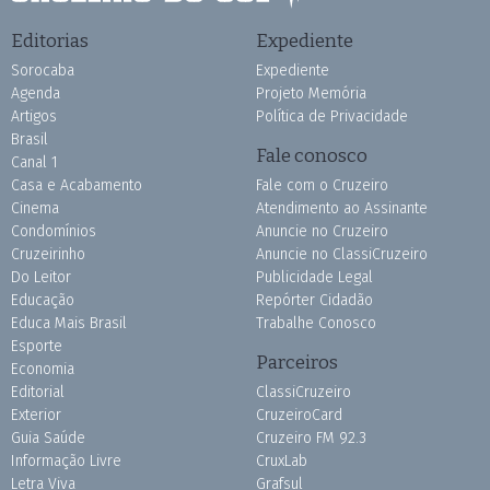
Editorias
Expediente
Sorocaba
Expediente
Agenda
Projeto Memória
Artigos
Política de Privacidade
Brasil
Fale conosco
Canal 1
Casa e Acabamento
Fale com o Cruzeiro
Cinema
Atendimento ao Assinante
Condomínios
Anuncie no Cruzeiro
Cruzeirinho
Anuncie no ClassiCruzeiro
Do Leitor
Publicidade Legal
Educação
Repórter Cidadão
Educa Mais Brasil
Trabalhe Conosco
Esporte
Parceiros
Economia
Editorial
ClassiCruzeiro
Exterior
CruzeiroCard
Guia Saúde
Cruzeiro FM 92.3
Informação Livre
CruxLab
Letra Viva
Grafsul