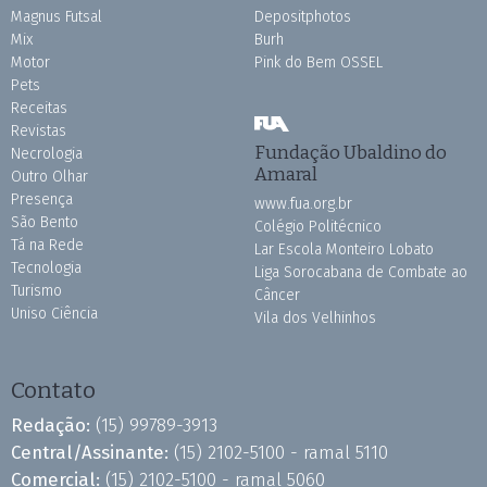
Magnus Futsal
Depositphotos
Mix
Burh
Motor
Pink do Bem OSSEL
Pets
Receitas
Revistas
Fundação Ubaldino do
Necrologia
Amaral
Outro Olhar
Presença
www.fua.org.br
São Bento
Colégio Politécnico
Tá na Rede
Lar Escola Monteiro Lobato
Tecnologia
Liga Sorocabana de Combate ao
Turismo
Câncer
Uniso Ciência
Vila dos Velhinhos
Contato
Redação:
(15) 99789-3913
Central/Assinante:
(15) 2102-5100 - ramal 5110
Comercial:
(15) 2102-5100 - ramal 5060