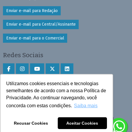
Enviar e-mail para Redação
Enviar e-mail para Central/Assinante
Enviar e-mail para o Comercial
Redes Sociais
Utilizamos cookies essenciais e tecnologias
Faça download do aplicativo
semelhantes de acordo com a nossa Política de
Privacidade. Ao continuar navegando, você
Play Store e App Store
concorda com estas condições.
Saiba mais
Todos os direitos reservados © 2025 Cruzeiro do Sul
Recusar Cookies
Aceitar Cookies