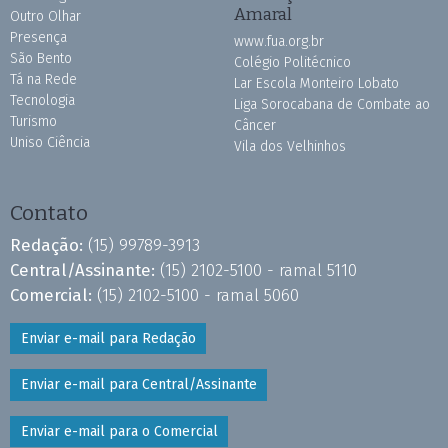
Amaral
Outro Olhar
Presença
www.fua.org.br
São Bento
Colégio Politécnico
Tá na Rede
Lar Escola Monteiro Lobato
Tecnologia
Liga Sorocabana de Combate ao
Turismo
Câncer
Uniso Ciência
Vila dos Velhinhos
Contato
Redação:
(15) 99789-3913
Central/Assinante:
(15) 2102-5100 - ramal 5110
Comercial:
(15) 2102-5100 - ramal 5060
Enviar e-mail para Redação
Enviar e-mail para Central/Assinante
Enviar e-mail para o Comercial