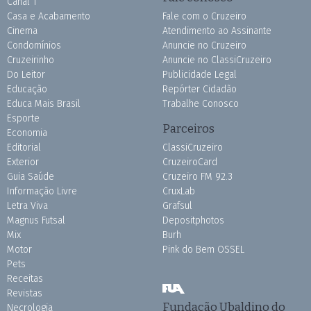
Canal 1
Casa e Acabamento
Fale com o Cruzeiro
Cinema
Atendimento ao Assinante
Condomínios
Anuncie no Cruzeiro
Cruzeirinho
Anuncie no ClassiCruzeiro
Do Leitor
Publicidade Legal
Educação
Repórter Cidadão
Educa Mais Brasil
Trabalhe Conosco
Esporte
Parceiros
Economia
Editorial
ClassiCruzeiro
Exterior
CruzeiroCard
Guia Saúde
Cruzeiro FM 92.3
Informação Livre
CruxLab
Letra Viva
Grafsul
Magnus Futsal
Depositphotos
Mix
Burh
Motor
Pink do Bem OSSEL
Pets
Receitas
Revistas
Fundação Ubaldino do
Necrologia