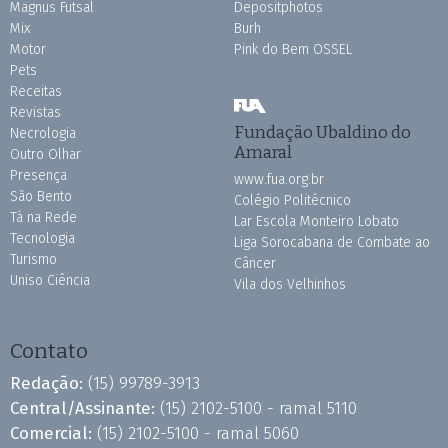
Magnus Futsal
Depositphotos
Mix
Burh
Motor
Pink do Bem OSSEL
Pets
Receitas
Revistas
Fundação Ubaldino do
Necrologia
Amaral
Outro Olhar
Presença
www.fua.org.br
São Bento
Colégio Politécnico
Tá na Rede
Lar Escola Monteiro Lobato
Tecnologia
Liga Sorocabana de Combate ao
Turismo
Câncer
Uniso Ciência
Vila dos Velhinhos
Contato
Redação:
(15) 99789-3913
Central/Assinante:
(15) 2102-5100 - ramal 5110
Comercial:
(15) 2102-5100 - ramal 5060