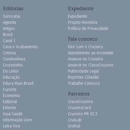
Editorias
Expediente
Sorocaba
Expediente
Agenda
Projeto Memória
Artigos
Política de Privacidade
Brasil
Fale conosco
Canal 1
Casa e Acabamento
Fale com o Cruzeiro
Cinema
Atendimento ao Assinante
Condomínios
Anuncie no Cruzeiro
Cruzeirinho
Anuncie no ClassiCruzeiro
Do Leitor
Publicidade Legal
Educação
Repórter Cidadão
Educa Mais Brasil
Trabalhe Conosco
Esporte
Parceiros
Economia
Editorial
ClassiCruzeiro
Exterior
CruzeiroCard
Guia Saúde
Cruzeiro FM 92.3
Informação Livre
CruxLab
Letra Viva
Grafsul