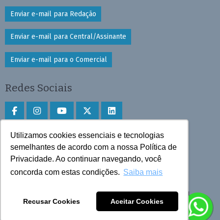
Enviar e-mail para Redação
Enviar e-mail para Central/Assinante
Enviar e-mail para o Comercial
Redes Sociais
Utilizamos cookies essenciais e tecnologias
Faça download do aplicativo
semelhantes de acordo com a nossa Política de
Privacidade. Ao continuar navegando, você
Play Store e App Store
concorda com estas condições.
Saiba mais
Todos os direitos reservados © 2025 Cruzeiro do Sul
Recusar Cookies
Aceitar Cookies