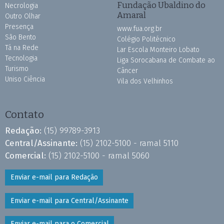
Fundação Ubaldino do
Necrologia
Amaral
Outro Olhar
Presença
www.fua.org.br
São Bento
Colégio Politécnico
Tá na Rede
Lar Escola Monteiro Lobato
Tecnologia
Liga Sorocabana de Combate ao
Turismo
Câncer
Uniso Ciência
Vila dos Velhinhos
Contato
Redação:
(15) 99789-3913
Central/Assinante:
(15) 2102-5100 - ramal 5110
Comercial:
(15) 2102-5100 - ramal 5060
Enviar e-mail para Redação
Enviar e-mail para Central/Assinante
Enviar e-mail para o Comercial