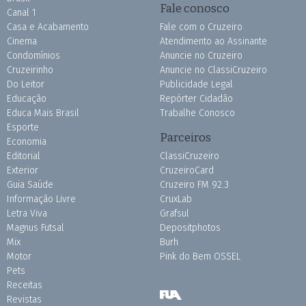
Fale conosco
Canal 1
Casa e Acabamento
Fale com o Cruzeiro
Cinema
Atendimento ao Assinante
Condomínios
Anuncie no Cruzeiro
Cruzeirinho
Anuncie no ClassiCruzeiro
Do Leitor
Publicidade Legal
Educação
Repórter Cidadão
Educa Mais Brasil
Trabalhe Conosco
Esporte
Parceiros
Economia
Editorial
ClassiCruzeiro
Exterior
CruzeiroCard
Guia Saúde
Cruzeiro FM 92.3
Informação Livre
CruxLab
Letra Viva
Grafsul
Magnus Futsal
Depositphotos
Mix
Burh
Motor
Pink do Bem OSSEL
Pets
Receitas
Revistas