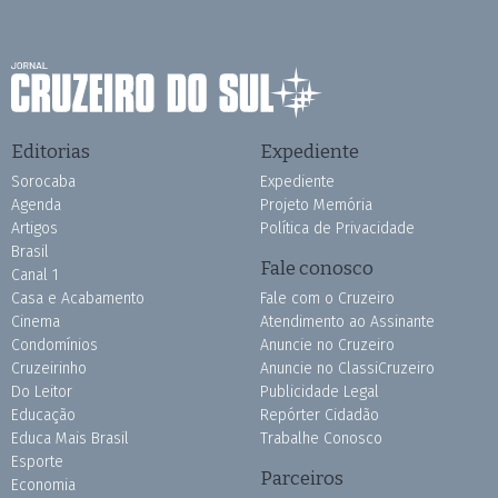
Editorias
Expediente
Sorocaba
Expediente
Agenda
Projeto Memória
Artigos
Política de Privacidade
Brasil
Fale conosco
Canal 1
Casa e Acabamento
Fale com o Cruzeiro
Cinema
Atendimento ao Assinante
Condomínios
Anuncie no Cruzeiro
Cruzeirinho
Anuncie no ClassiCruzeiro
Do Leitor
Publicidade Legal
Educação
Repórter Cidadão
Educa Mais Brasil
Trabalhe Conosco
Esporte
Parceiros
Economia