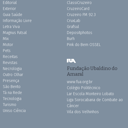
Editorial
ClassiCruzeiro
Exterior
CruzeiroCard
Guia Saúde
Cruzeiro FM 92.3
Informação Livre
CruxLab
Letra Viva
Grafsul
Magnus Futsal
Depositphotos
Mix
Burh
Motor
Pink do Bem OSSEL
Pets
Receitas
Revistas
Fundação Ubaldino do
Necrologia
Amaral
Outro Olhar
Presença
www.fua.org.br
São Bento
Colégio Politécnico
Tá na Rede
Lar Escola Monteiro Lobato
Tecnologia
Liga Sorocabana de Combate ao
Turismo
Câncer
Uniso Ciência
Vila dos Velhinhos