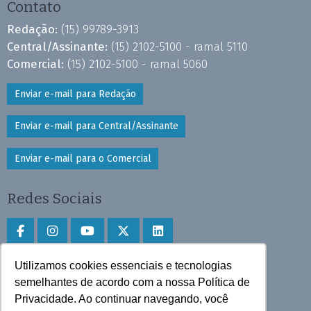
Contato
Redação:
(15) 99789-3913
Central/Assinante:
(15) 2102-5100 - ramal 5110
Comercial:
(15) 2102-5100 - ramal 5060
Enviar e-mail para Redação
Enviar e-mail para Central/Assinante
Enviar e-mail para o Comercial
Redes Sociais
Utilizamos cookies essenciais e tecnologias
Faça download do aplicativo
semelhantes de acordo com a nossa Política de
Privacidade. Ao continuar navegando, você
Play Store e App Store