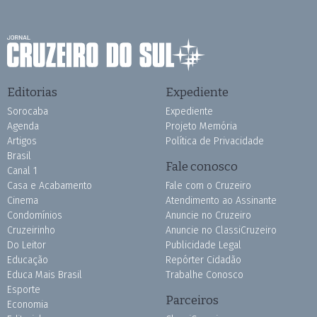
Editorias
Expediente
Sorocaba
Expediente
Agenda
Projeto Memória
Artigos
Política de Privacidade
Brasil
Fale conosco
Canal 1
Casa e Acabamento
Fale com o Cruzeiro
Cinema
Atendimento ao Assinante
Condomínios
Anuncie no Cruzeiro
Cruzeirinho
Anuncie no ClassiCruzeiro
Do Leitor
Publicidade Legal
Educação
Repórter Cidadão
Educa Mais Brasil
Trabalhe Conosco
Esporte
Parceiros
Economia