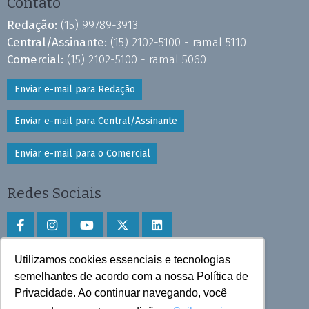
Contato
Redação:
(15) 99789-3913
Central/Assinante:
(15) 2102-5100 - ramal 5110
Comercial:
(15) 2102-5100 - ramal 5060
Enviar e-mail para Redação
Enviar e-mail para Central/Assinante
Enviar e-mail para o Comercial
Redes Sociais
Utilizamos cookies essenciais e tecnologias
Faça download do aplicativo
semelhantes de acordo com a nossa Política de
Privacidade. Ao continuar navegando, você
Play Store e App Store