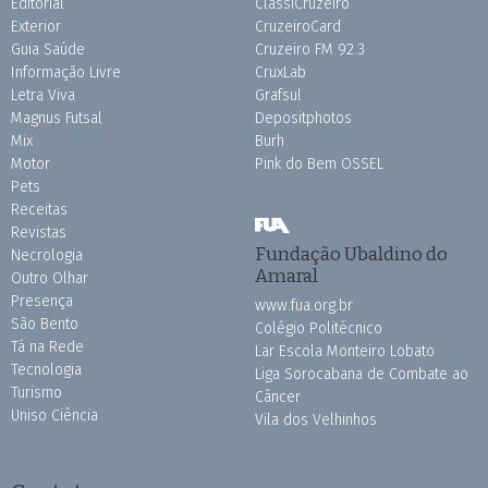
Editorial
ClassiCruzeiro
Exterior
CruzeiroCard
Guia Saúde
Cruzeiro FM 92.3
Informação Livre
CruxLab
Letra Viva
Grafsul
Magnus Futsal
Depositphotos
Mix
Burh
Motor
Pink do Bem OSSEL
Pets
Receitas
Revistas
Fundação Ubaldino do
Necrologia
Amaral
Outro Olhar
Presença
www.fua.org.br
São Bento
Colégio Politécnico
Tá na Rede
Lar Escola Monteiro Lobato
Tecnologia
Liga Sorocabana de Combate ao
Turismo
Câncer
Uniso Ciência
Vila dos Velhinhos