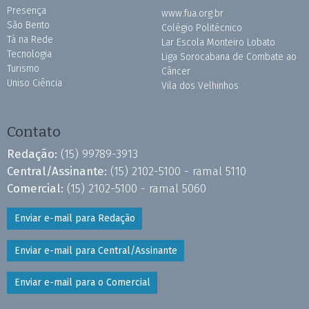
Presença
www.fua.org.br
São Bento
Colégio Politécnico
Tá na Rede
Lar Escola Monteiro Lobato
Tecnologia
Liga Sorocabana de Combate ao
Turismo
Câncer
Uniso Ciência
Vila dos Velhinhos
Contato
Redação:
(15) 99789-3913
Central/Assinante:
(15) 2102-5100 - ramal 5110
Comercial:
(15) 2102-5100 - ramal 5060
Enviar e-mail para Redação
Enviar e-mail para Central/Assinante
Enviar e-mail para o Comercial