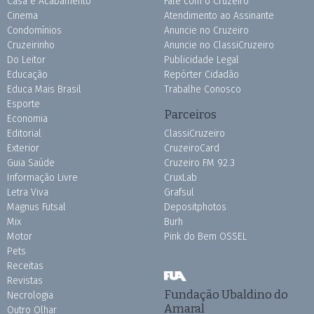
Casa e Acabamento
Fale com o Cruzeiro
Cinema
Atendimento ao Assinante
Condomínios
Anuncie no Cruzeiro
Cruzeirinho
Anuncie no ClassiCruzeiro
Do Leitor
Publicidade Legal
Educação
Repórter Cidadão
Educa Mais Brasil
Trabalhe Conosco
Esporte
Parceiros
Economia
Editorial
ClassiCruzeiro
Exterior
CruzeiroCard
Guia Saúde
Cruzeiro FM 92.3
Informação Livre
CruxLab
Letra Viva
Grafsul
Magnus Futsal
Depositphotos
Mix
Burh
Motor
Pink do Bem OSSEL
Pets
Receitas
Revistas
Fundação Ubaldino do
Necrologia
Amaral
Outro Olhar