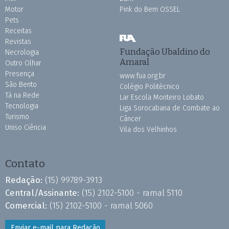
Motor
Pink do Bem OSSEL
Pets
Receitas
Revistas
Fundação Ubaldino do
Necrologia
Amaral
Outro Olhar
Presença
www.fua.org.br
São Bento
Colégio Politécnico
Tá na Rede
Lar Escola Monteiro Lobato
Tecnologia
Liga Sorocabana de Combate ao
Turismo
Câncer
Uniso Ciência
Vila dos Velhinhos
Contato
Redação:
(15) 99789-3913
Central/Assinante:
(15) 2102-5100 - ramal 5110
Comercial:
(15) 2102-5100 - ramal 5060
Enviar e-mail para Redação