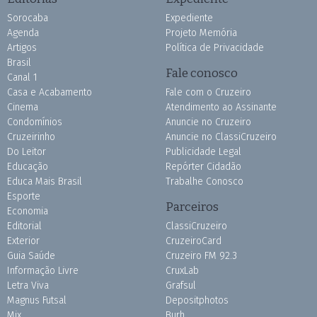
Sorocaba
Expediente
Agenda
Projeto Memória
Artigos
Política de Privacidade
Brasil
Fale conosco
Canal 1
Casa e Acabamento
Fale com o Cruzeiro
Cinema
Atendimento ao Assinante
Condomínios
Anuncie no Cruzeiro
Cruzeirinho
Anuncie no ClassiCruzeiro
Do Leitor
Publicidade Legal
Educação
Repórter Cidadão
Educa Mais Brasil
Trabalhe Conosco
Esporte
Parceiros
Economia
Editorial
ClassiCruzeiro
Exterior
CruzeiroCard
Guia Saúde
Cruzeiro FM 92.3
Informação Livre
CruxLab
Letra Viva
Grafsul
Magnus Futsal
Depositphotos
Mix
Burh