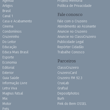
Agenda
Projeto Memória
Artigos
Política de Privacidade
Brasil
Fale conosco
Canal 1
Casa e Acabamento
Fale com o Cruzeiro
Cinema
Atendimento ao Assinante
Condomínios
Anuncie no Cruzeiro
Cruzeirinho
Anuncie no ClassiCruzeiro
Do Leitor
Publicidade Legal
Educação
Repórter Cidadão
Educa Mais Brasil
Trabalhe Conosco
Esporte
Parceiros
Economia
Editorial
ClassiCruzeiro
Exterior
CruzeiroCard
Guia Saúde
Cruzeiro FM 92.3
Informação Livre
CruxLab
Letra Viva
Grafsul
Magnus Futsal
Depositphotos
Mix
Burh
Motor
Pink do Bem OSSEL
Pets