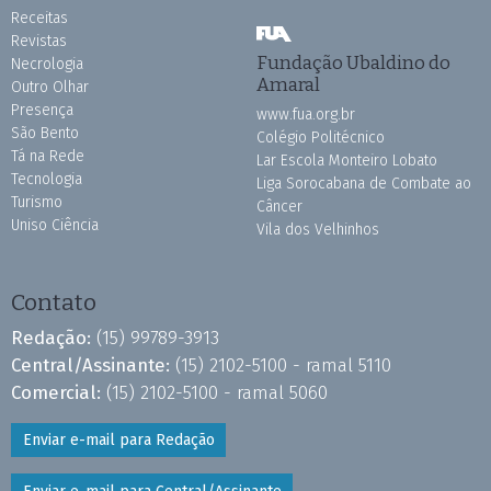
Receitas
Revistas
Fundação Ubaldino do
Necrologia
Amaral
Outro Olhar
Presença
www.fua.org.br
São Bento
Colégio Politécnico
Tá na Rede
Lar Escola Monteiro Lobato
Tecnologia
Liga Sorocabana de Combate ao
Turismo
Câncer
Uniso Ciência
Vila dos Velhinhos
Contato
Redação:
(15) 99789-3913
Central/Assinante:
(15) 2102-5100 - ramal 5110
Comercial:
(15) 2102-5100 - ramal 5060
Enviar e-mail para Redação