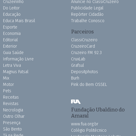
Cruzeirinho
Anuncie no ClassiCruzeiro
Do Leitor
Publicidade Legal
Educação
Repórter Cidadão
Educa Mais Brasil
Trabalhe Conosco
Esporte
Parceiros
Economia
Editorial
ClassiCruzeiro
Exterior
CruzeiroCard
Guia Saúde
Cruzeiro FM 92.3
Informação Livre
CruxLab
Letra Viva
Grafsul
Magnus Futsal
Depositphotos
Mix
Burh
Motor
Pink do Bem OSSEL
Pets
Receitas
Revistas
Fundação Ubaldino do
Necrologia
Amaral
Outro Olhar
Presença
www.fua.org.br
São Bento
Colégio Politécnico
Tá na Rede