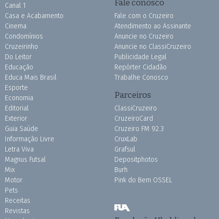
Fale conosco
Canal 1
Casa e Acabamento
Fale com o Cruzeiro
Cinema
Atendimento ao Assinante
Condomínios
Anuncie no Cruzeiro
Cruzeirinho
Anuncie no ClassiCruzeiro
Do Leitor
Publicidade Legal
Educação
Repórter Cidadão
Educa Mais Brasil
Trabalhe Conosco
Esporte
Parceiros
Economia
Editorial
ClassiCruzeiro
Exterior
CruzeiroCard
Guia Saúde
Cruzeiro FM 92.3
Informação Livre
CruxLab
Letra Viva
Grafsul
Magnus Futsal
Depositphotos
Mix
Burh
Motor
Pink do Bem OSSEL
Pets
Receitas
Revistas