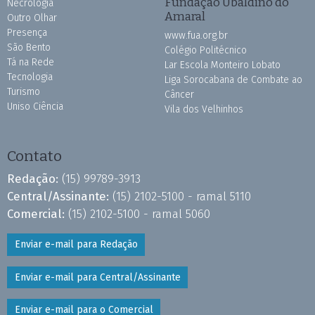
Fundação Ubaldino do
Necrologia
Amaral
Outro Olhar
Presença
www.fua.org.br
São Bento
Colégio Politécnico
Tá na Rede
Lar Escola Monteiro Lobato
Tecnologia
Liga Sorocabana de Combate ao
Turismo
Câncer
Uniso Ciência
Vila dos Velhinhos
Contato
Redação:
(15) 99789-3913
Central/Assinante:
(15) 2102-5100 - ramal 5110
Comercial:
(15) 2102-5100 - ramal 5060
Enviar e-mail para Redação
Enviar e-mail para Central/Assinante
Enviar e-mail para o Comercial