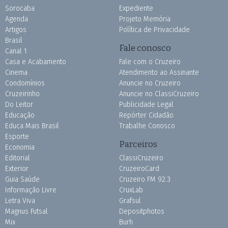
Sorocaba
Expediente
Agenda
Projeto Memória
Artigos
Política de Privacidade
Brasil
Fale conosco
Canal 1
Casa e Acabamento
Fale com o Cruzeiro
Cinema
Atendimento ao Assinante
Condomínios
Anuncie no Cruzeiro
Cruzeirinho
Anuncie no ClassiCruzeiro
Do Leitor
Publicidade Legal
Educação
Repórter Cidadão
Educa Mais Brasil
Trabalhe Conosco
Esporte
Parceiros
Economia
Editorial
ClassiCruzeiro
Exterior
CruzeiroCard
Guia Saúde
Cruzeiro FM 92.3
Informação Livre
CruxLab
Letra Viva
Grafsul
Magnus Futsal
Depositphotos
Mix
Burh