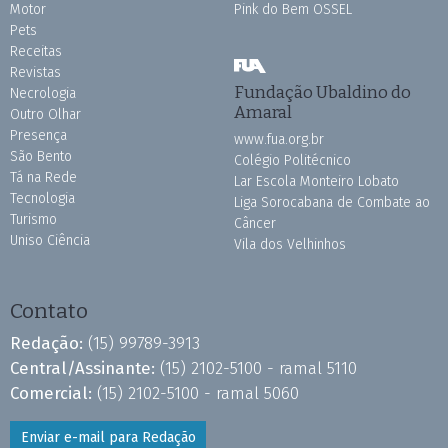
Motor
Pink do Bem OSSEL
Pets
Receitas
Revistas
Fundação Ubaldino do
Necrologia
Amaral
Outro Olhar
Presença
www.fua.org.br
São Bento
Colégio Politécnico
Tá na Rede
Lar Escola Monteiro Lobato
Tecnologia
Liga Sorocabana de Combate ao
Turismo
Câncer
Uniso Ciência
Vila dos Velhinhos
Contato
Redação:
(15) 99789-3913
Central/Assinante:
(15) 2102-5100 - ramal 5110
Comercial:
(15) 2102-5100 - ramal 5060
Enviar e-mail para Redação