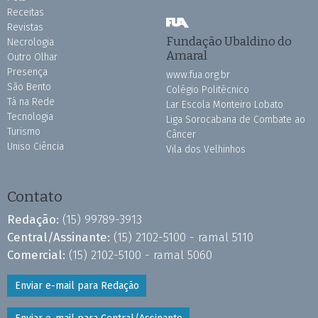
Receitas
Revistas
Fundação Ubaldino do
Necrologia
Amaral
Outro Olhar
Presença
www.fua.org.br
São Bento
Colégio Politécnico
Tá na Rede
Lar Escola Monteiro Lobato
Tecnologia
Liga Sorocabana de Combate ao
Turismo
Câncer
Uniso Ciência
Vila dos Velhinhos
Contato
Redação:
(15) 99789-3913
Central/Assinante:
(15) 2102-5100 - ramal 5110
Comercial:
(15) 2102-5100 - ramal 5060
Enviar e-mail para Redação