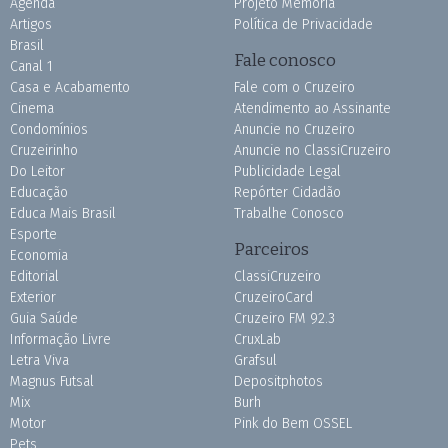
Agenda
Projeto Memória
Artigos
Política de Privacidade
Brasil
Fale conosco
Canal 1
Casa e Acabamento
Fale com o Cruzeiro
Cinema
Atendimento ao Assinante
Condomínios
Anuncie no Cruzeiro
Cruzeirinho
Anuncie no ClassiCruzeiro
Do Leitor
Publicidade Legal
Educação
Repórter Cidadão
Educa Mais Brasil
Trabalhe Conosco
Esporte
Parceiros
Economia
Editorial
ClassiCruzeiro
Exterior
CruzeiroCard
Guia Saúde
Cruzeiro FM 92.3
Informação Livre
CruxLab
Letra Viva
Grafsul
Magnus Futsal
Depositphotos
Mix
Burh
Motor
Pink do Bem OSSEL
Pets