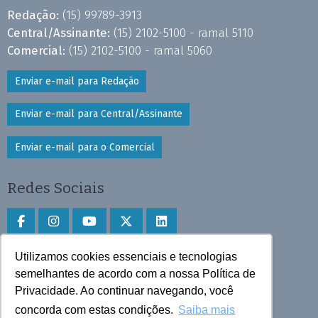
Redação:
(15) 99789-3913
Central/Assinante:
(15) 2102-5100 - ramal 5110
Comercial:
(15) 2102-5100 - ramal 5060
Enviar e-mail para Redação
Enviar e-mail para Central/Assinante
Enviar e-mail para o Comercial
Redes Sociais
Utilizamos cookies essenciais e tecnologias
Faça download do aplicativo
semelhantes de acordo com a nossa Política de
Privacidade. Ao continuar navegando, você
Play Store e App Store
concorda com estas condições.
Saiba mais