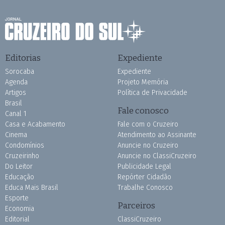
Editorias
Expediente
Sorocaba
Expediente
Agenda
Projeto Memória
Artigos
Política de Privacidade
Brasil
Fale conosco
Canal 1
Casa e Acabamento
Fale com o Cruzeiro
Cinema
Atendimento ao Assinante
Condomínios
Anuncie no Cruzeiro
Cruzeirinho
Anuncie no ClassiCruzeiro
Do Leitor
Publicidade Legal
Educação
Repórter Cidadão
Educa Mais Brasil
Trabalhe Conosco
Esporte
Parceiros
Economia
Editorial
ClassiCruzeiro