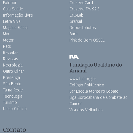
Exterior
CruzeiroCard
Guia Saúde
Cruzeiro FM 92.3
Informação Livre
CruxLab
Letra Viva
Grafsul
Magnus Futsal
Depositphotos
Mix
Burh
Motor
Pink do Bem OSSEL
Pets
Receitas
Revistas
Fundação Ubaldino do
Necrologia
Amaral
Outro Olhar
Presença
www.fua.org.br
São Bento
Colégio Politécnico
Tá na Rede
Lar Escola Monteiro Lobato
Tecnologia
Liga Sorocabana de Combate ao
Turismo
Câncer
Uniso Ciência
Vila dos Velhinhos
Contato