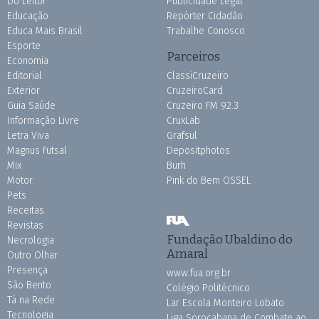
Do Leitor
Publicidade Legal
Educação
Repórter Cidadão
Educa Mais Brasil
Trabalhe Conosco
Esporte
Parceiros
Economia
Editorial
ClassiCruzeiro
Exterior
CruzeiroCard
Guia Saúde
Cruzeiro FM 92.3
Informação Livre
CruxLab
Letra Viva
Grafsul
Magnus Futsal
Depositphotos
Mix
Burh
Motor
Pink do Bem OSSEL
Pets
Receitas
Revistas
Fundação Ubaldino do
Necrologia
Amaral
Outro Olhar
Presença
www.fua.org.br
São Bento
Colégio Politécnico
Tá na Rede
Lar Escola Monteiro Lobato
Tecnologia
Liga Sorocabana de Combate ao