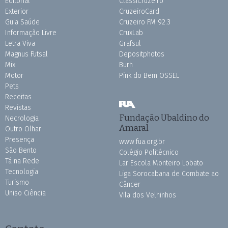
Editorial
ClassiCruzeiro
Exterior
CruzeiroCard
Guia Saúde
Cruzeiro FM 92.3
Informação Livre
CruxLab
Letra Viva
Grafsul
Magnus Futsal
Depositphotos
Mix
Burh
Motor
Pink do Bem OSSEL
Pets
Receitas
Revistas
Fundação Ubaldino do
Necrologia
Amaral
Outro Olhar
Presença
www.fua.org.br
São Bento
Colégio Politécnico
Tá na Rede
Lar Escola Monteiro Lobato
Tecnologia
Liga Sorocabana de Combate ao
Turismo
Câncer
Uniso Ciência
Vila dos Velhinhos