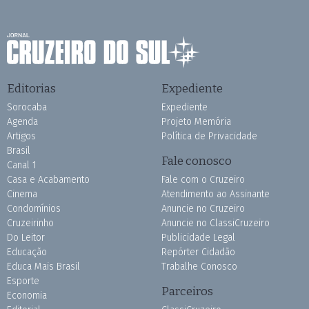
Editorias
Expediente
Sorocaba
Expediente
Agenda
Projeto Memória
Artigos
Política de Privacidade
Brasil
Fale conosco
Canal 1
Casa e Acabamento
Fale com o Cruzeiro
Cinema
Atendimento ao Assinante
Condomínios
Anuncie no Cruzeiro
Cruzeirinho
Anuncie no ClassiCruzeiro
Do Leitor
Publicidade Legal
Educação
Repórter Cidadão
Educa Mais Brasil
Trabalhe Conosco
Esporte
Parceiros
Economia