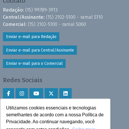
Contato
Redação:
(15) 99789-3913
Central/Assinante:
(15) 2102-5100 - ramal 5110
Comercial:
(15) 2102-5100 - ramal 5060
Enviar e-mail para Redação
Enviar e-mail para Central/Assinante
Enviar e-mail para o Comercial
Redes Sociais
Utilizamos cookies essenciais e tecnologias
Faça download do aplicativo
semelhantes de acordo com a nossa Política de
Privacidade. Ao continuar navegando, você
Play Store e App Store