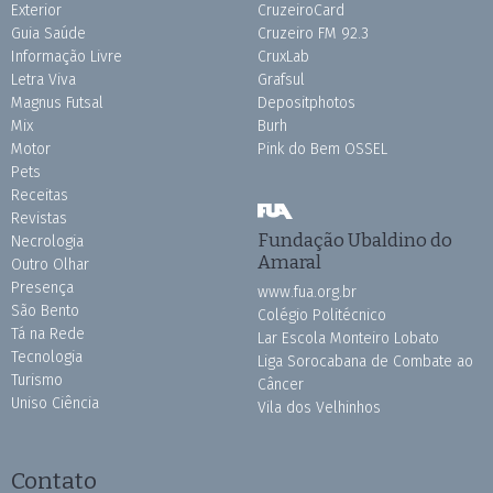
Exterior
CruzeiroCard
Guia Saúde
Cruzeiro FM 92.3
Informação Livre
CruxLab
Letra Viva
Grafsul
Magnus Futsal
Depositphotos
Mix
Burh
Motor
Pink do Bem OSSEL
Pets
Receitas
Revistas
Fundação Ubaldino do
Necrologia
Amaral
Outro Olhar
Presença
www.fua.org.br
São Bento
Colégio Politécnico
Tá na Rede
Lar Escola Monteiro Lobato
Tecnologia
Liga Sorocabana de Combate ao
Turismo
Câncer
Uniso Ciência
Vila dos Velhinhos
Contato