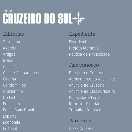
Editorias
Expediente
Sorocaba
Expediente
Agenda
Projeto Memória
Artigos
Política de Privacidade
Brasil
Fale conosco
Canal 1
Casa e Acabamento
Fale com o Cruzeiro
Cinema
Atendimento ao Assinante
Condomínios
Anuncie no Cruzeiro
Cruzeirinho
Anuncie no ClassiCruzeiro
Do Leitor
Publicidade Legal
Educação
Repórter Cidadão
Educa Mais Brasil
Trabalhe Conosco
Esporte
Parceiros
Economia
Editorial
ClassiCruzeiro