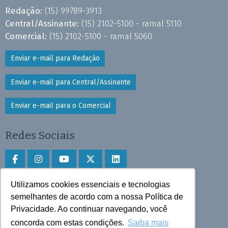
Redação:
(15) 99789-3913
Central/Assinante:
(15) 2102-5100 - ramal 5110
Comercial:
(15) 2102-5100 - ramal 5060
Enviar e-mail para Redação
Enviar e-mail para Central/Assinante
Enviar e-mail para o Comercial
Redes Sociais
Utilizamos cookies essenciais e tecnologias
Faça download do aplicativo
semelhantes de acordo com a nossa Política de
Play Store e App Store
Privacidade. Ao continuar navegando, você
concorda com estas condições.
Saiba mais