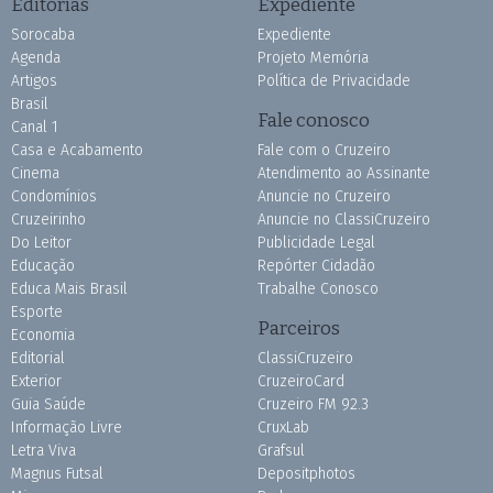
Editorias
Expediente
Sorocaba
Expediente
Agenda
Projeto Memória
Artigos
Política de Privacidade
Brasil
Fale conosco
Canal 1
Casa e Acabamento
Fale com o Cruzeiro
Cinema
Atendimento ao Assinante
Condomínios
Anuncie no Cruzeiro
Cruzeirinho
Anuncie no ClassiCruzeiro
Do Leitor
Publicidade Legal
Educação
Repórter Cidadão
Educa Mais Brasil
Trabalhe Conosco
Esporte
Parceiros
Economia
Editorial
ClassiCruzeiro
Exterior
CruzeiroCard
Guia Saúde
Cruzeiro FM 92.3
Informação Livre
CruxLab
Letra Viva
Grafsul
Magnus Futsal
Depositphotos