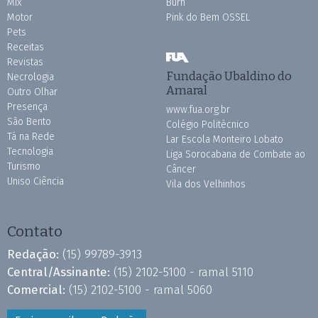
Mix
Burh
Motor
Pink do Bem OSSEL
Pets
Receitas
Revistas
Fundação Ubaldino do
Necrologia
Amaral
Outro Olhar
Presença
www.fua.org.br
São Bento
Colégio Politécnico
Tá na Rede
Lar Escola Monteiro Lobato
Tecnologia
Liga Sorocabana de Combate ao
Turismo
Câncer
Uniso Ciência
Vila dos Velhinhos
Contato
Redação:
(15) 99789-3913
Central/Assinante:
(15) 2102-5100 - ramal 5110
Comercial:
(15) 2102-5100 - ramal 5060