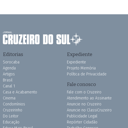
Editorias
Expediente
Sorocaba
Expediente
Agenda
Projeto Memória
Artigos
Política de Privacidade
Brasil
Fale conosco
Canal 1
Casa e Acabamento
Fale com o Cruzeiro
Cinema
Atendimento ao Assinante
Condomínios
Anuncie no Cruzeiro
Cruzeirinho
Anuncie no ClassiCruzeiro
Do Leitor
Publicidade Legal
Educação
Repórter Cidadão