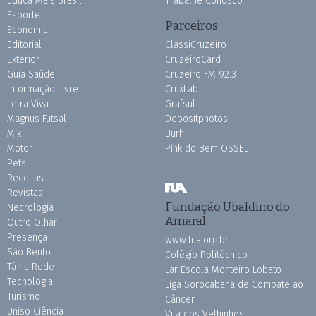
Educa Mais Brasil
Trabalhe Conosco
Esporte
Parceiros
Economia
Editorial
ClassiCruzeiro
Exterior
CruzeiroCard
Guia Saúde
Cruzeiro FM 92.3
Informação Livre
CruxLab
Letra Viva
Grafsul
Magnus Futsal
Depositphotos
Mix
Burh
Motor
Pink do Bem OSSEL
Pets
Receitas
Revistas
Fundação Ubaldino do
Necrologia
Amaral
Outro Olhar
Presença
www.fua.org.br
São Bento
Colégio Politécnico
Tá na Rede
Lar Escola Monteiro Lobato
Tecnologia
Liga Sorocabana de Combate ao
Turismo
Câncer
Uniso Ciência
Vila dos Velhinhos