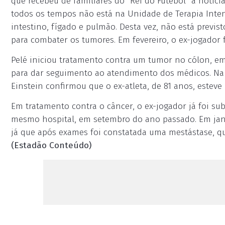
que recebeu de familiares do "Rei do Futebol" a notíci
todos os tempos não está na Unidade de Terapia Inte
intestino, fígado e pulmão. Desta vez, não está previs
para combater os tumores. Em fevereiro, o ex-jogador f
Pelé iniciou tratamento contra um tumor no cólon, em 
para dar seguimento ao atendimento dos médicos. Na 
Einstein confirmou que o ex-atleta, de 81 anos, esteve
Em tratamento contra o câncer, o ex-jogador já foi su
mesmo hospital, em setembro do ano passado. Em janei
já que após exames foi constatada uma mestástase, que
(Estadão Conteúdo)