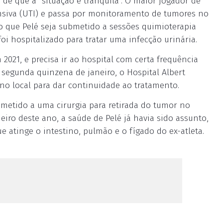
a de que a "situação é tranquila". O maior jogador de
nsiva (UTI) e passa por monitoramento de tumores no
to que Pelé seja submetido a sessões quimioterapia
oi hospitalizado para tratar uma infecção urinária.
2021, e precisa ir ao hospital com certa frequência
segunda quinzena de janeiro, o Hospital Albert
 no local para dar continuidade ao tratamento.
bmetido a uma cirurgia para retirada do tumor no
ro deste ano, a saúde de Pelé já havia sido assunto,
 atinge o intestino, pulmão e o fígado do ex-atleta.