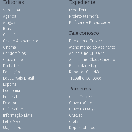
Editorias
Expediente
Sorocaba
Expediente
Agenda
Projeto Memória
Artigos
Política de Privacidade
Brasil
Fale conosco
Canal 1
Casa e Acabamento
Fale com o Cruzeiro
Cinema
Atendimento ao Assinante
Condomínios
Anuncie no Cruzeiro
Cruzeirinho
Anuncie no ClassiCruzeiro
Do Leitor
Publicidade Legal
Educação
Repórter Cidadão
Educa Mais Brasil
Trabalhe Conosco
Esporte
Parceiros
Economia
Editorial
ClassiCruzeiro
Exterior
CruzeiroCard
Guia Saúde
Cruzeiro FM 92.3
Informação Livre
CruxLab
Letra Viva
Grafsul
Magnus Futsal
Depositphotos