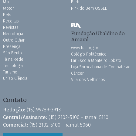
Mix
Burh
Motor
Pink do Bem OSSEL
Pets
Receitas
Revistas
Fundação Ubaldino do
Necrologia
Amaral
Outro Olhar
Presença
www.fua.org.br
São Bento
Colégio Politécnico
Tá na Rede
Lar Escola Monteiro Lobato
Tecnologia
Liga Sorocabana de Combate ao
Turismo
Câncer
Uniso Ciência
Vila dos Velhinhos
Contato
Redação:
(15) 99789-3913
Central/Assinante:
(15) 2102-5100 - ramal 5110
Comercial:
(15) 2102-5100 - ramal 5060