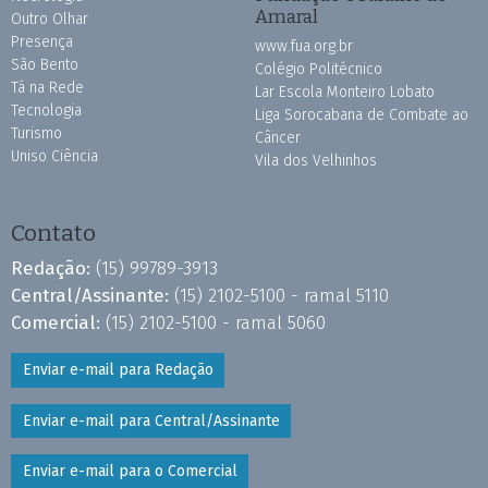
Amaral
Outro Olhar
Presença
www.fua.org.br
São Bento
Colégio Politécnico
Tá na Rede
Lar Escola Monteiro Lobato
Tecnologia
Liga Sorocabana de Combate ao
Turismo
Câncer
Uniso Ciência
Vila dos Velhinhos
Contato
Redação:
(15) 99789-3913
Central/Assinante:
(15) 2102-5100 - ramal 5110
Comercial:
(15) 2102-5100 - ramal 5060
Enviar e-mail para Redação
Enviar e-mail para Central/Assinante
Enviar e-mail para o Comercial