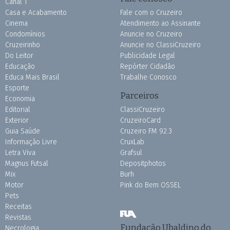
Canal 1
Casa e Acabamento
Fale com o Cruzeiro
Cinema
Atendimento ao Assinante
Condomínios
Anuncie no Cruzeiro
Cruzeirinho
Anuncie no ClassiCruzeiro
Do Leitor
Publicidade Legal
Educação
Repórter Cidadão
Educa Mais Brasil
Trabalhe Conosco
Esporte
Parceiros
Economia
Editorial
ClassiCruzeiro
Exterior
CruzeiroCard
Guia Saúde
Cruzeiro FM 92.3
Informação Livre
CruxLab
Letra Viva
Grafsul
Magnus Futsal
Depositphotos
Mix
Burh
Motor
Pink do Bem OSSEL
Pets
Receitas
Revistas
Fundação Ubaldino do
Necrologia