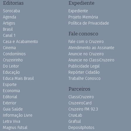
Editorias
Expediente
Sorocaba
Expediente
Agenda
Projeto Memória
Artigos
Política de Privacidade
Brasil
Fale conosco
Canal 1
Casa e Acabamento
Fale com o Cruzeiro
Cinema
Atendimento ao Assinante
Condomínios
Anuncie no Cruzeiro
Cruzeirinho
Anuncie no ClassiCruzeiro
Do Leitor
Publicidade Legal
Educação
Repórter Cidadão
Educa Mais Brasil
Trabalhe Conosco
Esporte
Parceiros
Economia
Editorial
ClassiCruzeiro
Exterior
CruzeiroCard
Guia Saúde
Cruzeiro FM 92.3
Informação Livre
CruxLab
Letra Viva
Grafsul
Magnus Futsal
Depositphotos