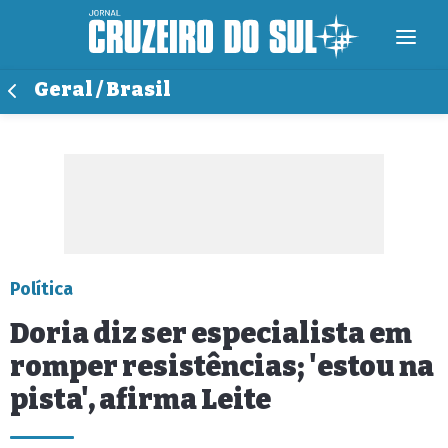
Geral / Brasil
Política
Doria diz ser especialista em
romper resistências; 'estou na
pista', afirma Leite