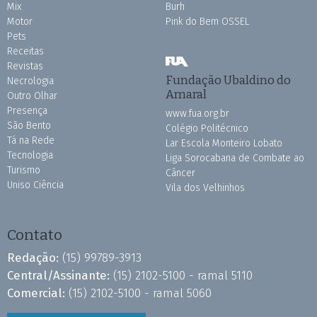
Mix
Burh
Motor
Pink do Bem OSSEL
Pets
Receitas
Revistas
Fundação Ubaldino do
Necrologia
Amaral
Outro Olhar
Presença
www.fua.org.br
São Bento
Colégio Politécnico
Tá na Rede
Lar Escola Monteiro Lobato
Tecnologia
Liga Sorocabana de Combate ao
Turismo
Câncer
Uniso Ciência
Vila dos Velhinhos
Contato
Redação:
(15) 99789-3913
Central/Assinante:
(15) 2102-5100 - ramal 5110
Comercial:
(15) 2102-5100 - ramal 5060