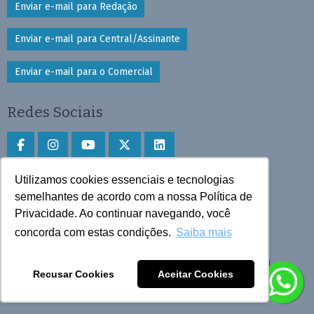
Enviar e-mail para Redação
Enviar e-mail para Central/Assinante
Enviar e-mail para o Comercial
Redes Sociais
Utilizamos cookies essenciais e tecnologias
Faça download do aplicativo
semelhantes de acordo com a nossa Política de
Privacidade. Ao continuar navegando, você
Play Store e App Store
concorda com estas condições.
Saiba mais
Todos os direitos reservados © 2025 Cruzeiro do Sul
Recusar Cookies
Aceitar Cookies