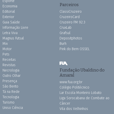
Esporte
Parceiros
Economia
Editorial
ClassiCruzeiro
Exterior
CruzeiroCard
Guia Saúde
Cruzeiro FM 92.3
Informação Livre
CruxLab
Letra Viva
Grafsul
Magnus Futsal
Depositphotos
Mix
Burh
Motor
Pink do Bem OSSEL
Pets
Receitas
Revistas
Fundação Ubaldino do
Necrologia
Amaral
Outro Olhar
Presença
www.fua.org.br
São Bento
Colégio Politécnico
Tá na Rede
Lar Escola Monteiro Lobato
Tecnologia
Liga Sorocabana de Combate ao
Turismo
Câncer
Uniso Ciência
Vila dos Velhinhos