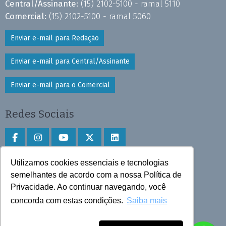
Central/Assinante:
(15) 2102-5100 - ramal 5110
Comercial:
(15) 2102-5100 - ramal 5060
Enviar e-mail para Redação
Enviar e-mail para Central/Assinante
Enviar e-mail para o Comercial
Redes Sociais
Utilizamos cookies essenciais e tecnologias
Faça download do aplicativo
semelhantes de acordo com a nossa Política de
Privacidade. Ao continuar navegando, você
Play Store e App Store
concorda com estas condições.
Saiba mais
Todos os direitos reservados © 2025 Cruzeiro do Sul