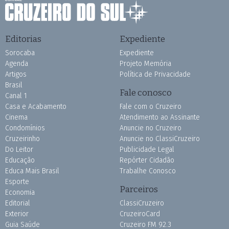
Editorias
Expediente
Sorocaba
Expediente
Agenda
Projeto Memória
Artigos
Política de Privacidade
Brasil
Fale conosco
Canal 1
Casa e Acabamento
Fale com o Cruzeiro
Cinema
Atendimento ao Assinante
Condomínios
Anuncie no Cruzeiro
Cruzeirinho
Anuncie no ClassiCruzeiro
Do Leitor
Publicidade Legal
Educação
Repórter Cidadão
Educa Mais Brasil
Trabalhe Conosco
Esporte
Parceiros
Economia
Editorial
ClassiCruzeiro
Exterior
CruzeiroCard
Guia Saúde
Cruzeiro FM 92.3