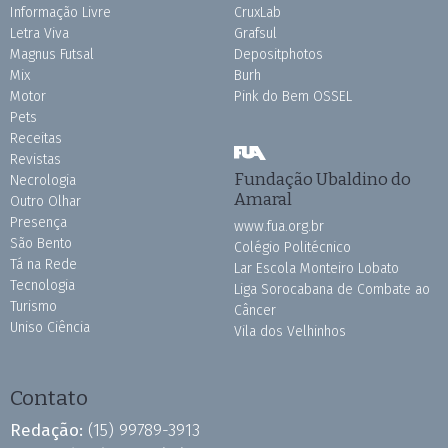
Informação Livre
CruxLab
Letra Viva
Grafsul
Magnus Futsal
Depositphotos
Mix
Burh
Motor
Pink do Bem OSSEL
Pets
Receitas
Revistas
Fundação Ubaldino do
Necrologia
Amaral
Outro Olhar
Presença
www.fua.org.br
São Bento
Colégio Politécnico
Tá na Rede
Lar Escola Monteiro Lobato
Tecnologia
Liga Sorocabana de Combate ao
Turismo
Câncer
Uniso Ciência
Vila dos Velhinhos
Contato
Redação:
(15) 99789-3913