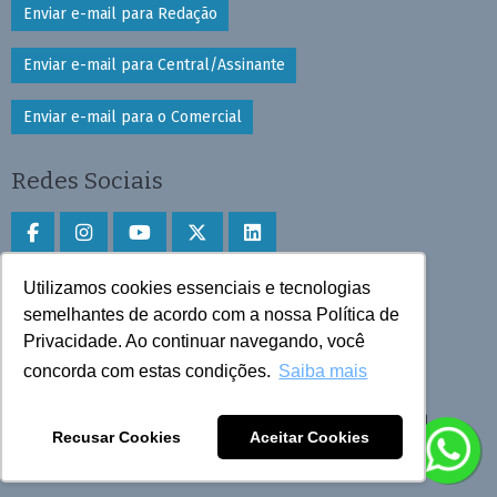
Enviar e-mail para Redação
Enviar e-mail para Central/Assinante
Enviar e-mail para o Comercial
Redes Sociais
Utilizamos cookies essenciais e tecnologias
Faça download do aplicativo
semelhantes de acordo com a nossa Política de
Privacidade. Ao continuar navegando, você
Play Store e App Store
concorda com estas condições.
Saiba mais
Todos os direitos reservados © 2025 Cruzeiro do Sul
Recusar Cookies
Aceitar Cookies