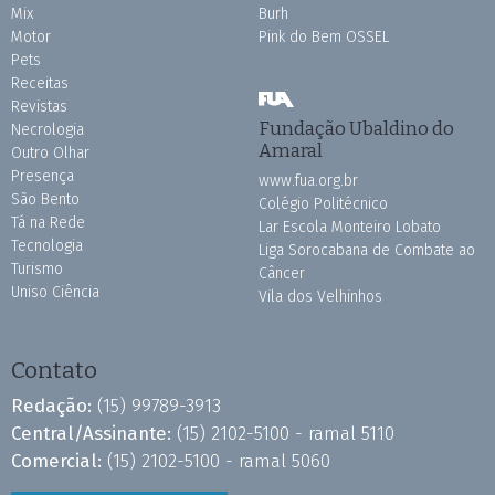
Mix
Burh
Motor
Pink do Bem OSSEL
Pets
Receitas
Revistas
Fundação Ubaldino do
Necrologia
Amaral
Outro Olhar
Presença
www.fua.org.br
São Bento
Colégio Politécnico
Tá na Rede
Lar Escola Monteiro Lobato
Tecnologia
Liga Sorocabana de Combate ao
Turismo
Câncer
Uniso Ciência
Vila dos Velhinhos
Contato
Redação:
(15) 99789-3913
Central/Assinante:
(15) 2102-5100 - ramal 5110
Comercial:
(15) 2102-5100 - ramal 5060