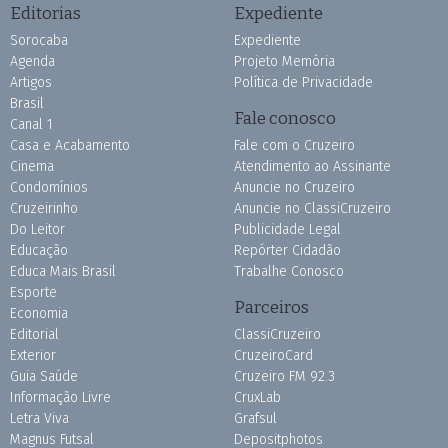
Editorias
Expediente
Sorocaba
Expediente
Agenda
Projeto Memória
Artigos
Política de Privacidade
Brasil
Fale conosco
Canal 1
Casa e Acabamento
Fale com o Cruzeiro
Cinema
Atendimento ao Assinante
Condomínios
Anuncie no Cruzeiro
Cruzeirinho
Anuncie no ClassiCruzeiro
Do Leitor
Publicidade Legal
Educação
Repórter Cidadão
Educa Mais Brasil
Trabalhe Conosco
Esporte
Parceiros
Economia
Editorial
ClassiCruzeiro
Exterior
CruzeiroCard
Guia Saúde
Cruzeiro FM 92.3
Informação Livre
CruxLab
Letra Viva
Grafsul
Magnus Futsal
Depositphotos