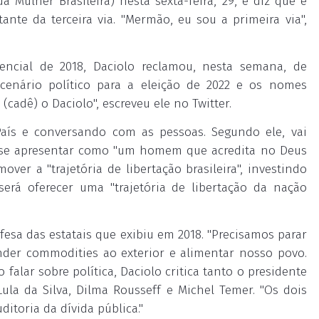
da Mulher Brasileira) nesta sexta-feira, 29, e diz que é
nte da terceira via. "Mermão, eu sou a primeira via",
encial de 2018, Daciolo reclamou, nesta semana, de
cenário político para a eleição de 2022 e os nomes
(cadê) o Daciolo", escreveu ele no Twitter.
aís e conversando com as pessoas. Segundo ele, vai
er se apresentar como "um homem que acredita no Deus
over a "trajetória de libertação brasileira", investindo
será oferecer uma "trajetória de libertação da nação
esa das estatais que exibiu em 2018. "Precisamos parar
nder commodities ao exterior e alimentar nosso povo.
falar sobre política, Daciolo critica tanto o presidente
Lula da Silva, Dilma Rousseff e Michel Temer. "Os dois
toria da dívida pública."