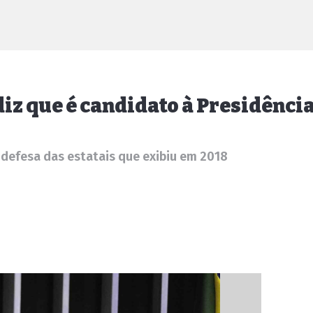
diz que é candidato à Presidênci
 defesa das estatais que exibiu em 2018