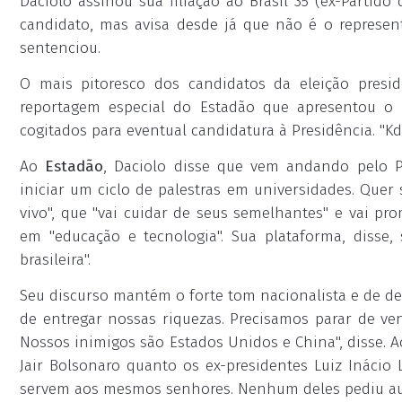
Daciolo assinou sua filiação ao Brasil 35 (ex-Partido 
candidato, mas avisa desde já que não é o representa
sentenciou.
O mais pitoresco dos candidatos da eleição presid
reportagem especial do Estadão que apresentou o 
cogitados para eventual candidatura à Presidência. "Kd 
Ao
Estadão
, Daciolo disse que vem andando pelo P
iniciar um ciclo de palestras em universidades. Qu
vivo", que "vai cuidar de seus semelhantes" e vai prom
em "educação e tecnologia". Sua plataforma, disse, 
brasileira".
Seu discurso mantém o forte tom nacionalista e de def
de entregar nossas riquezas. Precisamos parar de ve
Nossos inimigos são Estados Unidos e China", disse. Ao 
Jair Bolsonaro quanto os ex-presidentes Luiz Inácio 
servem aos mesmos senhores. Nenhum deles pediu audi