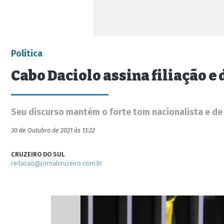
Política
Cabo Daciolo assina filiação e 
Seu discurso mantém o forte tom nacionalista e de
30 de Outubro de 2021 às 13:22
CRUZEIRO DO SUL
redacao@jornalcruzeiro.com.br