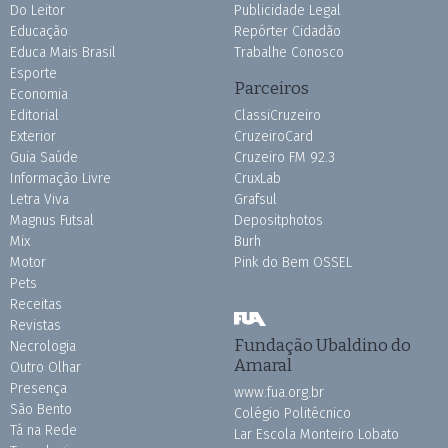
Do Leitor
Publicidade Legal
Educação
Repórter Cidadão
Educa Mais Brasil
Trabalhe Conosco
Esporte
Parceiros
Economia
Editorial
ClassiCruzeiro
Exterior
CruzeiroCard
Guia Saúde
Cruzeiro FM 92.3
Informação Livre
CruxLab
Letra Viva
Grafsul
Magnus Futsal
Depositphotos
Mix
Burh
Motor
Pink do Bem OSSEL
Pets
Receitas
Revistas
Fundação Ubaldino do
Necrologia
Amaral
Outro Olhar
Presença
www.fua.org.br
São Bento
Colégio Politécnico
Tá na Rede
Lar Escola Monteiro Lobato