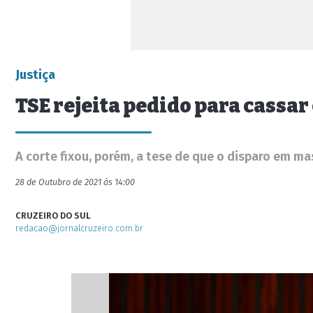
Justiça
TSE rejeita pedido para cass
A corte fixou, porém, a tese de que o disparo em
28 de Outubro de 2021 às 14:00
CRUZEIRO DO SUL
redacao@jornalcruzeiro.com.br