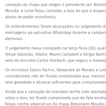
cassação da chapa que elegeu o presidente Jair Bolso
Mourão. A corte fixou, contudo, a tese de que o dis
abuso de poder econômico.
Os entendimentos foram alcançados no julgamento de
mensagens via aplicativo WhatsApp durante a campanh
eleitorais.
O julgamento havia começado na terça-feira (26), quan
Felipe Salomão, relator; Mauro Campbell e Sérgio Banh
voto do ministro Carlos Horbach, que seguiu o mesm
Os ministros Edson Fachin, Alexandre de Moraes e Lu
consideraram não ter ficado comprovado que, mesmo 
teve gravidade e alcance suficientes para comprometer
Ainda que a cassação de mandato tenha sido rejeitada
votos a dois, ter ficado comprovado que de fato exist
falsas contra adversários da chapa Bolsonaro-Mourão,