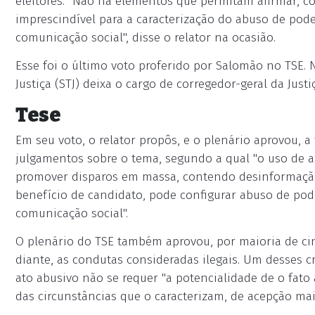
eleitores. "Não há elementos que permitam afirmar, co
imprescindível para a caracterização do abuso de po
comunicação social", disse o relator na ocasião.
Esse foi o último voto proferido por Salomão no TSE. 
Justiça (STJ) deixa o cargo de corregedor-geral da Just
Tese
Em seu voto, o relator propôs, e o plenário aprovou, a
julgamentos sobre o tema, segundo a qual "o uso de a
promover disparos em massa, contendo desinformação
benefício de candidato, pode configurar abuso de po
comunicação social".
O plenário do TSE também aprovou, por maioria de cinc
diante, as condutas consideradas ilegais. Um desses cr
ato abusivo não se requer "a potencialidade de o fato 
das circunstâncias que o caracterizam, de acepção mai