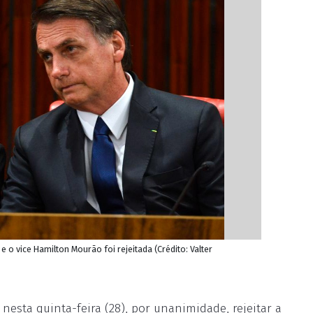
 o vice Hamilton Mourão foi rejeitada (Crédito: Valter
 nesta quinta-feira (28), por unanimidade, rejeitar a