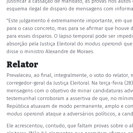
justificar a cassação de mandato, as provas nos auto
esquema ilegal de disparo de mensagens com informaç
"Este julgamento é extremamente importante, em que 
para o caso concreto, mas para se afirmar que houve
para esses disparos. O lapso temporal pode ser imped
absorção pela Justiça Eleitoral do
modus operandi
que 
disse o ministro Alexandre de Moraes.
Relator
Prevaleceu, ao final, integralmente, o voto do relator
corregedor-geral da Justiça Eleitoral. Na terça-feira (28
mensagens com o objetivo de minar candidaturas adve
testemunhal corroboram a assertiva de que, no mínim
República atuavam de modo permanente, amplo e const
modus operandi
ataque a adversários políticos, a cand
Ele acrescentou, contudo, que faltam provas sobre o a