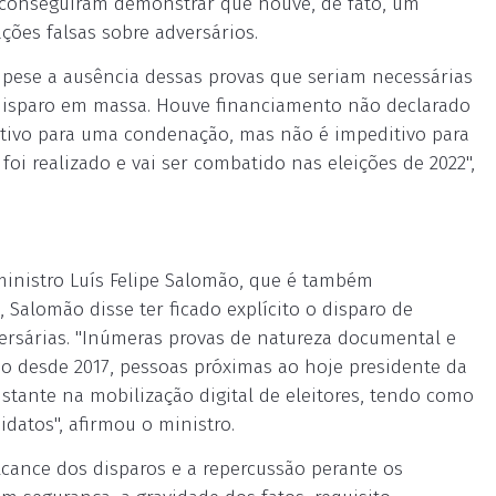
s conseguiram demonstrar que houve, de fato, um
ões falsas sobre adversários.
pese a ausência dessas provas que seriam necessárias
 disparo em massa. Houve financiamento não declarado
itivo para uma condenação, mas não é impeditivo para
foi realizado e vai ser combatido nas eleições de 2022",
, ministro Luís Felipe Salomão, que é também
), Salomão disse ter ficado explícito o disparo de
rsárias. "Inúmeras provas de natureza documental e
o desde 2017, pessoas próximas ao hoje presidente da
ante na mobilização digital de eleitores, tendo como
idatos", afirmou o ministro.
lcance dos disparos e a repercussão perante os