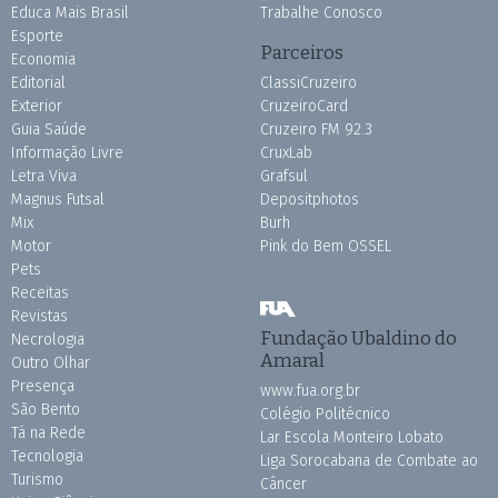
Educa Mais Brasil
Trabalhe Conosco
Esporte
Parceiros
Economia
Editorial
ClassiCruzeiro
Exterior
CruzeiroCard
Guia Saúde
Cruzeiro FM 92.3
Informação Livre
CruxLab
Letra Viva
Grafsul
Magnus Futsal
Depositphotos
Mix
Burh
Motor
Pink do Bem OSSEL
Pets
Receitas
Revistas
Fundação Ubaldino do
Necrologia
Amaral
Outro Olhar
Presença
www.fua.org.br
São Bento
Colégio Politécnico
Tá na Rede
Lar Escola Monteiro Lobato
Tecnologia
Liga Sorocabana de Combate ao
Turismo
Câncer