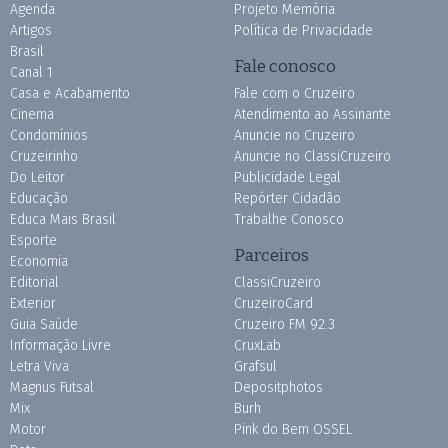
Agenda
Projeto Memória
Artigos
Política de Privacidade
Brasil
Fale conosco
Canal 1
Casa e Acabamento
Fale com o Cruzeiro
Cinema
Atendimento ao Assinante
Condomínios
Anuncie no Cruzeiro
Cruzeirinho
Anuncie no ClassiCruzeiro
Do Leitor
Publicidade Legal
Educação
Repórter Cidadão
Educa Mais Brasil
Trabalhe Conosco
Esporte
Parceiros
Economia
Editorial
ClassiCruzeiro
Exterior
CruzeiroCard
Guia Saúde
Cruzeiro FM 92.3
Informação Livre
CruxLab
Letra Viva
Grafsul
Magnus Futsal
Depositphotos
Mix
Burh
Motor
Pink do Bem OSSEL