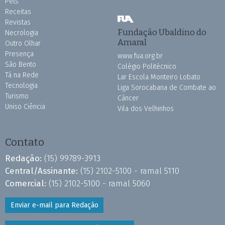
Pets
Receitas
Revistas
Fundação Ubaldino do
Necrologia
Amaral
Outro Olhar
Presença
www.fua.org.br
São Bento
Colégio Politécnico
Tá na Rede
Lar Escola Monteiro Lobato
Tecnologia
Liga Sorocabana de Combate ao
Turismo
Câncer
Uniso Ciência
Vila dos Velhinhos
Contato
Redação:
(15) 99789-3913
Central/Assinante:
(15) 2102-5100 - ramal 5110
Comercial:
(15) 2102-5100 - ramal 5060
Enviar e-mail para Redação