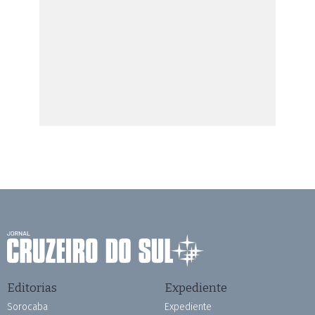
Editorias
Expediente
Sorocaba
Expediente