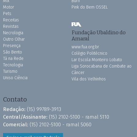
Mix
Burh
Motor
Pink do Bem OSSEL
Pets
Receitas
Revistas
Fundação Ubaldino do
Necrologia
Amaral
Outro Olhar
Presença
www.fua.org.br
São Bento
Colégio Politécnico
Tá na Rede
Lar Escola Monteiro Lobato
Tecnologia
Liga Sorocabana de Combate ao
Turismo
Câncer
Uniso Ciência
Vila dos Velhinhos
Contato
Redação:
(15) 99789-3913
Central/Assinante:
(15) 2102-5100 - ramal 5110
Comercial:
(15) 2102-5100 - ramal 5060