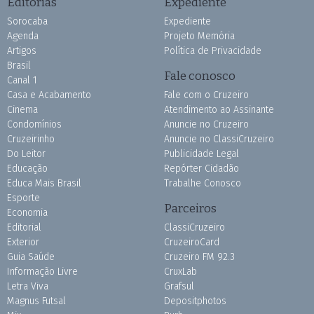
Editorias
Expediente
Sorocaba
Expediente
Agenda
Projeto Memória
Artigos
Política de Privacidade
Brasil
Fale conosco
Canal 1
Casa e Acabamento
Fale com o Cruzeiro
Cinema
Atendimento ao Assinante
Condomínios
Anuncie no Cruzeiro
Cruzeirinho
Anuncie no ClassiCruzeiro
Do Leitor
Publicidade Legal
Educação
Repórter Cidadão
Educa Mais Brasil
Trabalhe Conosco
Esporte
Parceiros
Economia
Editorial
ClassiCruzeiro
Exterior
CruzeiroCard
Guia Saúde
Cruzeiro FM 92.3
Informação Livre
CruxLab
Letra Viva
Grafsul
Magnus Futsal
Depositphotos