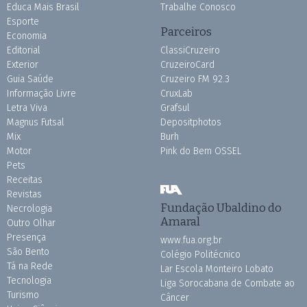
Educa Mais Brasil
Trabalhe Conosco
Esporte
Parceiros
Economia
Editorial
ClassiCruzeiro
Exterior
CruzeiroCard
Guia Saúde
Cruzeiro FM 92.3
Informação Livre
CruxLab
Letra Viva
Grafsul
Magnus Futsal
Depositphotos
Mix
Burh
Motor
Pink do Bem OSSEL
Pets
Receitas
Revistas
Fundação Ubaldino do
Necrologia
Amaral
Outro Olhar
Presença
www.fua.org.br
São Bento
Colégio Politécnico
Tá na Rede
Lar Escola Monteiro Lobato
Tecnologia
Liga Sorocabana de Combate ao
Turismo
Câncer