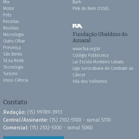
Mix
Burh
Motor
Pink do Bem OSSEL
Pets
Receitas
Revistas
Fundação Ubaldino do
Necrologia
Amaral
Outro Olhar
Presença
www.fua.org.br
São Bento
Colégio Politécnico
Tá na Rede
Lar Escola Monteiro Lobato
Tecnologia
Liga Sorocabana de Combate ao
Turismo
Câncer
Uniso Ciência
Vila dos Velhinhos
Contato
Redação:
(15) 99789-3913
Central/Assinante:
(15) 2102-5100 - ramal 5110
Comercial:
(15) 2102-5100 - ramal 5060