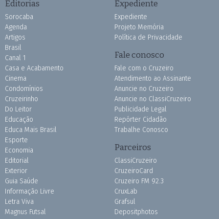
Editorias
Expediente
Sorocaba
Expediente
Agenda
Projeto Memória
Artigos
Política de Privacidade
Brasil
Fale conosco
Canal 1
Casa e Acabamento
Fale com o Cruzeiro
Cinema
Atendimento ao Assinante
Condomínios
Anuncie no Cruzeiro
Cruzeirinho
Anuncie no ClassiCruzeiro
Do Leitor
Publicidade Legal
Educação
Repórter Cidadão
Educa Mais Brasil
Trabalhe Conosco
Esporte
Parceiros
Economia
Editorial
ClassiCruzeiro
Exterior
CruzeiroCard
Guia Saúde
Cruzeiro FM 92.3
Informação Livre
CruxLab
Letra Viva
Grafsul
Magnus Futsal
Depositphotos