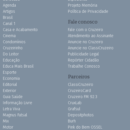
Agenda
Projeto Memória
Artigos
Política de Privacidade
Brasil
Fale conosco
Canal 1
Casa e Acabamento
Fale com o Cruzeiro
Cinema
Atendimento ao Assinante
Condomínios
Anuncie no Cruzeiro
Cruzeirinho
Anuncie no ClassiCruzeiro
Do Leitor
Publicidade Legal
Educação
Repórter Cidadão
Educa Mais Brasil
Trabalhe Conosco
Esporte
Parceiros
Economia
Editorial
ClassiCruzeiro
Exterior
CruzeiroCard
Guia Saúde
Cruzeiro FM 92.3
Informação Livre
CruxLab
Letra Viva
Grafsul
Magnus Futsal
Depositphotos
Mix
Burh
Motor
Pink do Bem OSSEL