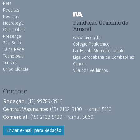
Pets
Receitas
Revistas
Fundação Ubaldino do
Necrologia
Amaral
Outro Olhar
Presença
www.fua.org.br
São Bento
Colégio Politécnico
Tá na Rede
Lar Escola Monteiro Lobato
Tecnologia
Liga Sorocabana de Combate ao
Turismo
Câncer
Uniso Ciência
Vila dos Velhinhos
Contato
Redação:
(15) 99789-3913
Central/Assinante:
(15) 2102-5100 - ramal 5110
Comercial:
(15) 2102-5100 - ramal 5060
Enviar e-mail para Redação