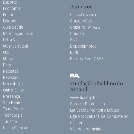
Esporte
Parceiros
Economia
Editorial
ClassiCruzeiro
Exterior
CruzeiroCard
Guia Saúde
Cruzeiro FM 92.3
Informação Livre
CruxLab
Letra Viva
Grafsul
Magnus Futsal
Depositphotos
Mix
Burh
Motor
Pink do Bem OSSEL
Pets
Receitas
Revistas
Fundação Ubaldino do
Necrologia
Amaral
Outro Olhar
Presença
www.fua.org.br
São Bento
Colégio Politécnico
Tá na Rede
Lar Escola Monteiro Lobato
Tecnologia
Liga Sorocabana de Combate ao
Turismo
Câncer
Uniso Ciência
Vila dos Velhinhos