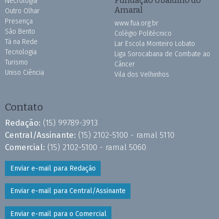
Necrologia
Amaral
Outro Olhar
Presença
www.fua.org.br
São Bento
Colégio Politécnico
Tá na Rede
Lar Escola Monteiro Lobato
Tecnologia
Liga Sorocabana de Combate ao
Turismo
Câncer
Uniso Ciência
Vila dos Velhinhos
Contato
Redação:
(15) 99789-3913
Central/Assinante:
(15) 2102-5100 - ramal 5110
Comercial:
(15) 2102-5100 - ramal 5060
Enviar e-mail para Redação
Enviar e-mail para Central/Assinante
Enviar e-mail para o Comercial