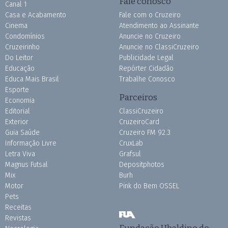
Fale conosco
Canal 1
Casa e Acabamento
Fale com o Cruzeiro
Cinema
Atendimento ao Assinante
Condomínios
Anuncie no Cruzeiro
Cruzeirinho
Anuncie no ClassiCruzeiro
Do Leitor
Publicidade Legal
Educação
Repórter Cidadão
Educa Mais Brasil
Trabalhe Conosco
Esporte
Parceiros
Economia
Editorial
ClassiCruzeiro
Exterior
CruzeiroCard
Guia Saúde
Cruzeiro FM 92.3
Informação Livre
CruxLab
Letra Viva
Grafsul
Magnus Futsal
Depositphotos
Mix
Burh
Motor
Pink do Bem OSSEL
Pets
Receitas
Revistas
Fundação Ubaldino do