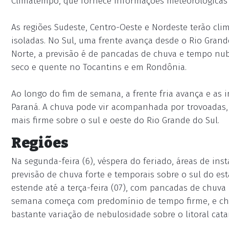
Climatempo, que fornece informações meteorológicas de
As regiões Sudeste, Centro-Oeste e Nordeste terão cl
isoladas. No Sul, uma frente avança desde o Rio Grand
Norte, a previsão é de pancadas de chuva e tempo n
seco e quente no Tocantins e em Rondônia.
Ao longo do fim de semana, a frente fria avança e as
Paraná. A chuva pode vir acompanhada por trovoadas, 
mais firme sobre o sul e oeste do Rio Grande do Sul.
Regiões
Na segunda-feira (6), véspera do feriado, áreas de ins
previsão de chuva forte e temporais sobre o sul do e
estende até a terça-feira (07), com pancadas de chuva 
semana começa com predomínio de tempo firme, e chov
bastante variação de nebulosidade sobre o litoral cata