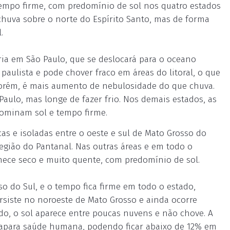
tempo firme, com predomínio de sol nos quatro estados
chuva sobre o norte do Espírito Santo, mas de forma
.
a em São Paulo, que se deslocará para o oceano
aulista e pode chover fraco em áreas do litoral, o que
, porém, é mais aumento de nebulosidade do que chuva.
Paulo, mas longe de fazer frio. Nos demais estados, as
dominam sol e tempo firme.
as e isoladas entre o oeste e sul de Mato Grosso do
região do Pantanal. Nas outras áreas e em todo o
nece seco e muito quente, com predomínio de sol.
o do Sul, e o tempo fica firme em todo o estado,
rsiste no noroeste de Mato Grosso e ainda ocorre
o, o sol aparece entre poucas nuvens e não chove. A
s apara saúde humana, podendo ficar abaixo de 12% em