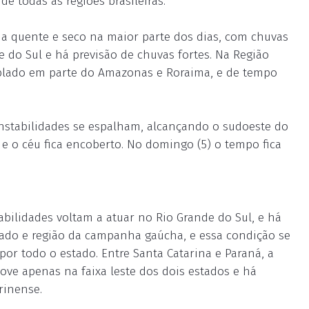
 todas as regiões brasileiras.
ima quente e seco na maior parte dos dias, com chuvas
e do Sul e há previsão de chuvas fortes. Na Região
ublado em parte do Amazonas e Roraima, e de tempo
 instabilidades se espalham, alcançando o sudoeste do
e o céu fica encoberto. No domingo (5) o tempo fica
tabilidades voltam a atuar no Rio Grande do Sul, e há
stado e região da campanha gaúcha, e essa condição se
por todo o estado. Entre Santa Catarina e Paraná, a
e apenas na faixa leste dos dois estados e há
rinense.