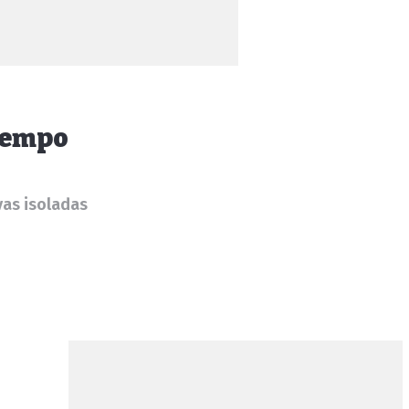
atempo
vas isoladas