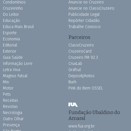
Condomínios
Anuncie no Cruzeiro
Cruzeirinho
Anuncie no ClassiCruzeiro
Do Leitor
Publicidade Legal
Educação
Repórter Cidadão
Educa Mais Brasil
Trabalhe Conosco
Esporte
Parceiros
Economia
Editorial
ClassiCruzeiro
Exterior
CruzeiroCard
Guia Saúde
Cruzeiro FM 92.3
Informação Livre
CruxLab
Letra Viva
Grafsul
Magnus Futsal
Depositphotos
Mix
Burh
Motor
Pink do Bem OSSEL
Pets
Receitas
Revistas
Fundação Ubaldino do
Necrologia
Amaral
Outro Olhar
Presença
www.fua.org.br