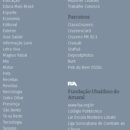
Educação
Repórter Cidadão
Educa Mais Brasil
Trabalhe Conosco
Esporte
Parceiros
Economia
Editorial
ClassiCruzeiro
Exterior
CruzeiroCard
Guia Saúde
Cruzeiro FM 92.3
Informação Livre
CruxLab
Letra Viva
Grafsul
Magnus Futsal
Depositphotos
Mix
Burh
Motor
Pink do Bem OSSEL
Pets
Receitas
Revistas
Fundação Ubaldino do
Necrologia
Amaral
Outro Olhar
Presença
www.fua.org.br
São Bento
Colégio Politécnico
Tá na Rede
Lar Escola Monteiro Lobato
Tecnologia
Liga Sorocabana de Combate ao
Turismo
Câncer