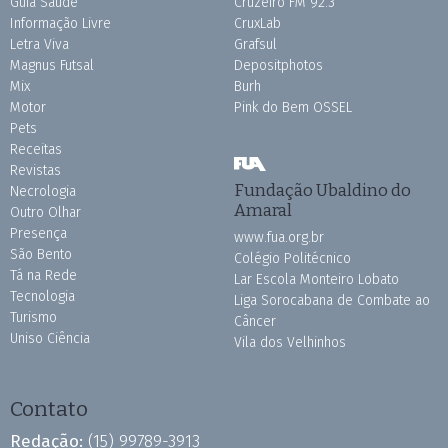
Guia Saúde
Cruzeiro FM 92.3
Informação Livre
CruxLab
Letra Viva
Grafsul
Magnus Futsal
Depositphotos
Mix
Burh
Motor
Pink do Bem OSSEL
Pets
Receitas
Revistas
Fundação Ubaldino do
Necrologia
Amaral
Outro Olhar
Presença
www.fua.org.br
São Bento
Colégio Politécnico
Tá na Rede
Lar Escola Monteiro Lobato
Tecnologia
Liga Sorocabana de Combate ao
Turismo
Câncer
Uniso Ciência
Vila dos Velhinhos
Contato
Redação:
(15) 99789-3913