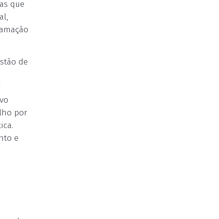
mas que
al,
ramação
stão de
r
ivo
lho por
ica.
nto e