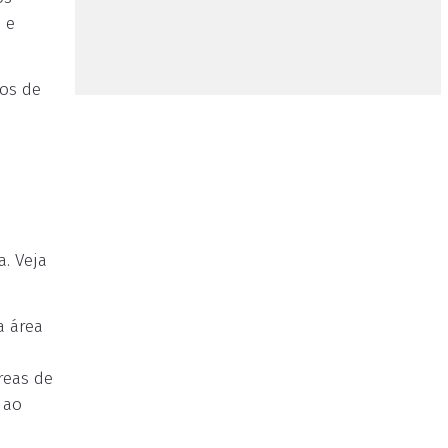
 e
sos de
. Veja
a área
reas de
 ao