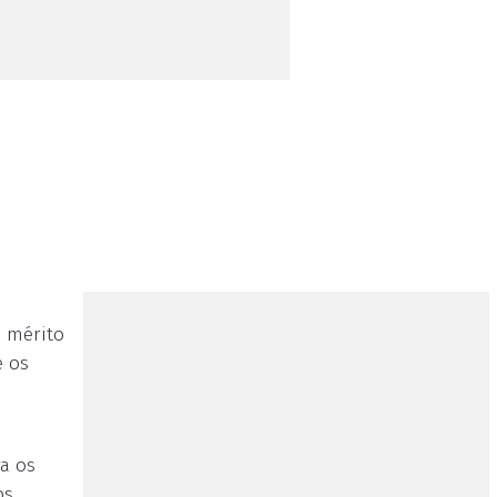
 mérito
e os
a os
os