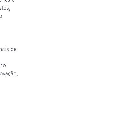
tos,
o
nais de
 no
novação,