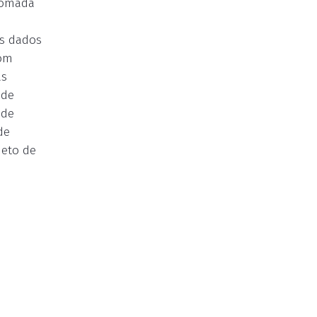
 tomada
os dados
com
as
 de
 de
de
jeto de