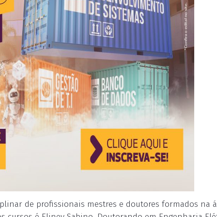
linar de profissionais mestres e doutores formados na á
s cursos é Eliney Sabino, Doutorando em Engenharia Elét