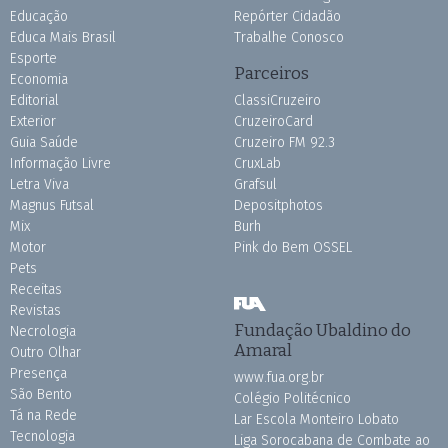
Educação
Repórter Cidadão
Educa Mais Brasil
Trabalhe Conosco
Esporte
Parceiros
Economia
Editorial
ClassiCruzeiro
Exterior
CruzeiroCard
Guia Saúde
Cruzeiro FM 92.3
Informação Livre
CruxLab
Letra Viva
Grafsul
Magnus Futsal
Depositphotos
Mix
Burh
Motor
Pink do Bem OSSEL
Pets
Receitas
Revistas
Fundação Ubaldino do
Necrologia
Amaral
Outro Olhar
Presença
www.fua.org.br
São Bento
Colégio Politécnico
Tá na Rede
Lar Escola Monteiro Lobato
Tecnologia
Liga Sorocabana de Combate ao