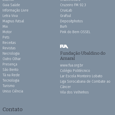
Guia Saúde
Cruzeiro FM 92.3
Informação Livre
CruxLab
Letra Viva
Grafsul
Magnus Futsal
Depositphotos
Mix
Burh
Motor
Pink do Bem OSSEL
Pets
Receitas
Revistas
Fundação Ubaldino do
Necrologia
Amaral
Outro Olhar
Presença
www.fua.org.br
São Bento
Colégio Politécnico
Tá na Rede
Lar Escola Monteiro Lobato
Tecnologia
Liga Sorocabana de Combate ao
Turismo
Câncer
Uniso Ciência
Vila dos Velhinhos
Contato