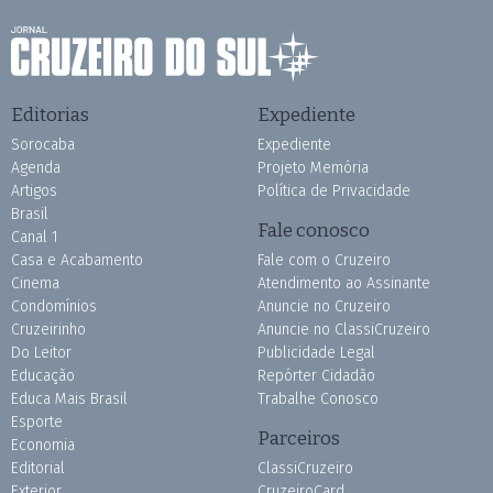
Editorias
Expediente
Sorocaba
Expediente
Agenda
Projeto Memória
Artigos
Política de Privacidade
Brasil
Fale conosco
Canal 1
Casa e Acabamento
Fale com o Cruzeiro
Cinema
Atendimento ao Assinante
Condomínios
Anuncie no Cruzeiro
Cruzeirinho
Anuncie no ClassiCruzeiro
Do Leitor
Publicidade Legal
Educação
Repórter Cidadão
Educa Mais Brasil
Trabalhe Conosco
Esporte
Parceiros
Economia
Editorial
ClassiCruzeiro
Exterior
CruzeiroCard