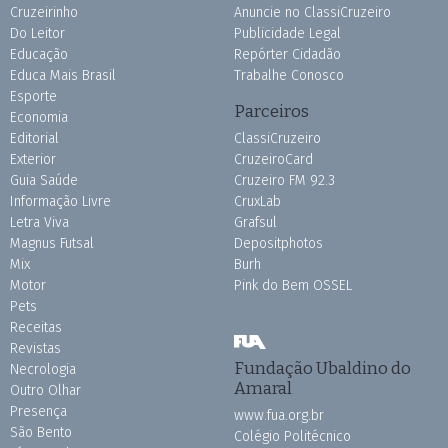
Cruzeirinho
Anuncie no ClassiCruzeiro
Do Leitor
Publicidade Legal
Educação
Repórter Cidadão
Educa Mais Brasil
Trabalhe Conosco
Esporte
Parceiros
Economia
Editorial
ClassiCruzeiro
Exterior
CruzeiroCard
Guia Saúde
Cruzeiro FM 92.3
Informação Livre
CruxLab
Letra Viva
Grafsul
Magnus Futsal
Depositphotos
Mix
Burh
Motor
Pink do Bem OSSEL
Pets
Receitas
Revistas
Fundação Ubaldino do
Necrologia
Amaral
Outro Olhar
Presença
www.fua.org.br
São Bento
Colégio Politécnico