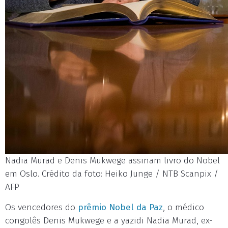
Nadia Murad e Denis Mukwege assinam livro do Nobel
em Oslo. Crédito da foto: Heiko Junge / NTB Scanpix /
AFP
Os vencedores do
prêmio Nobel da Paz
, o médico
congolês Denis Mukwege e a yazidi Nadia Murad, ex-