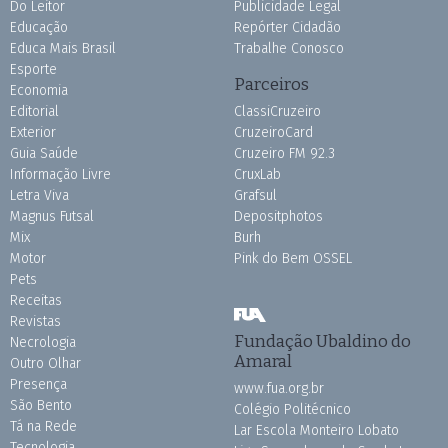
Do Leitor
Publicidade Legal
Educação
Repórter Cidadão
Educa Mais Brasil
Trabalhe Conosco
Esporte
Parceiros
Economia
Editorial
ClassiCruzeiro
Exterior
CruzeiroCard
Guia Saúde
Cruzeiro FM 92.3
Informação Livre
CruxLab
Letra Viva
Grafsul
Magnus Futsal
Depositphotos
Mix
Burh
Motor
Pink do Bem OSSEL
Pets
Receitas
Revistas
Fundação Ubaldino do
Necrologia
Amaral
Outro Olhar
Presença
www.fua.org.br
São Bento
Colégio Politécnico
Tá na Rede
Lar Escola Monteiro Lobato
Tecnologia