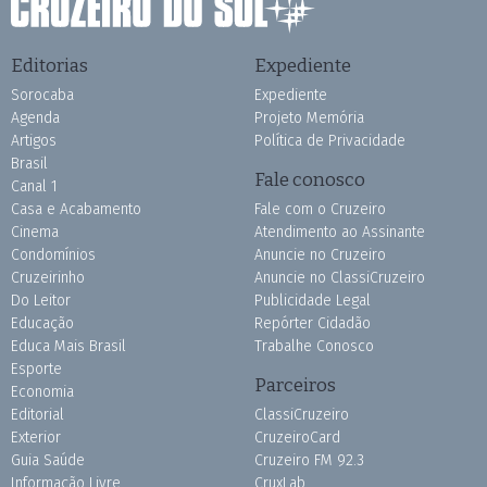
Editorias
Expediente
Sorocaba
Expediente
Agenda
Projeto Memória
Artigos
Política de Privacidade
Brasil
Fale conosco
Canal 1
Casa e Acabamento
Fale com o Cruzeiro
Cinema
Atendimento ao Assinante
Condomínios
Anuncie no Cruzeiro
Cruzeirinho
Anuncie no ClassiCruzeiro
Do Leitor
Publicidade Legal
Educação
Repórter Cidadão
Educa Mais Brasil
Trabalhe Conosco
Esporte
Parceiros
Economia
Editorial
ClassiCruzeiro
Exterior
CruzeiroCard
Guia Saúde
Cruzeiro FM 92.3
Informação Livre
CruxLab