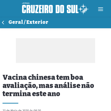
Geral / Exterior
Vacina chinesa tem boa
avaliação, mas análise não
termina este ano
23 de Maio de 2020 às 08:20