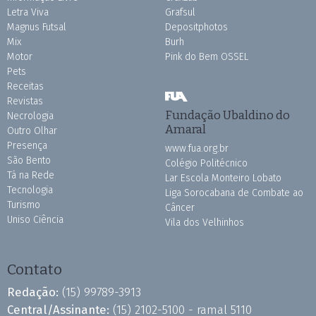
Letra Viva
Grafsul
Magnus Futsal
Depositphotos
Mix
Burh
Motor
Pink do Bem OSSEL
Pets
Receitas
Revistas
Fundação Ubaldino do
Necrologia
Amaral
Outro Olhar
Presença
www.fua.org.br
São Bento
Colégio Politécnico
Tá na Rede
Lar Escola Monteiro Lobato
Tecnologia
Liga Sorocabana de Combate ao
Turismo
Câncer
Uniso Ciência
Vila dos Velhinhos
Contato
Redação:
(15) 99789-3913
Central/Assinante:
(15) 2102-5100 - ramal 5110