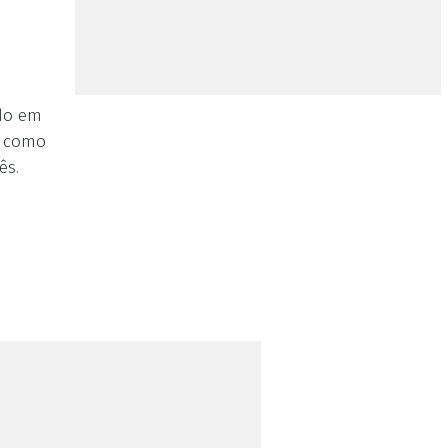
ado em
o como
ês.