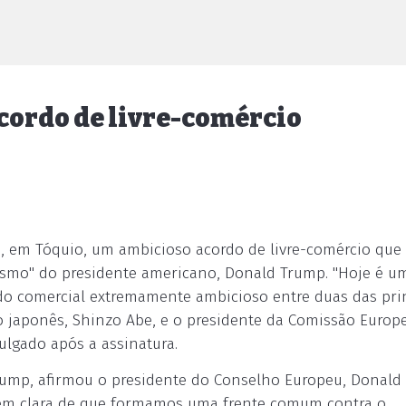
acordo de livre-comércio
7), em Tóquio, um ambicioso acordo de livre-comércio que
smo" do presidente americano, Donald Trump. "Hoje é u
do comercial extremamente ambicioso entre duas das pri
 japonês, Shinzo Abe, e o presidente da Comissão Europe
lgado após a assinatura.
ump, afirmou o presidente do Conselho Europeu, Donald 
em clara de que formamos uma frente comum contra o