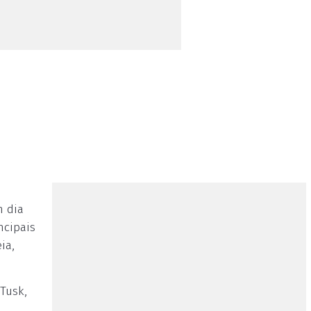
m dia
ncipais
ia,
Tusk,